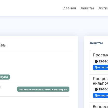
Главная
Защиты
Эксп
Защиты
АЙЛЫ
Просты
25-09-
Доктор 
науки
Постро
нильпо
и
физико-математические науки
19-06-
Доктор 
Вопрос