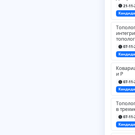
21-11-
Кандида
Тополог
интегри
тополог
07-11-
Кандида
Ковари
и P
07-11-
Кандида
Тополог
в трехм
07-11-
Кандида