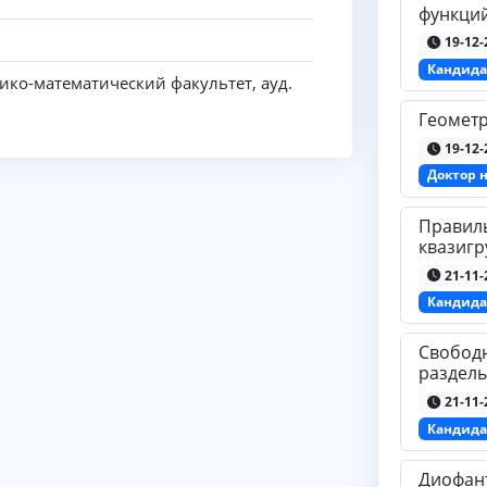
функций
19-12-
Кандида
ико-математический факультет, ауд.
Геометр
19-12-
Доктор 
Правил
квазигр
21-11-
Кандида
Свобод
раздел
21-11-
Кандида
Диофант