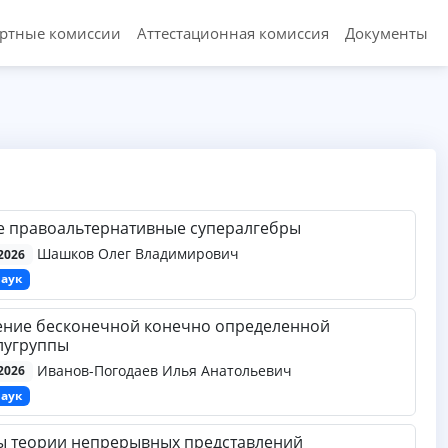
ертные комиссии
Аттестационная комиссия
Документы
е правоальтернативные супералгебры
Шашков Олег Владимирович
2026
наук
ение бесконечной конечно определенной
лугруппы
Иванов-Погодаев Илья Анатольевич
2026
наук
ы теории непрерывных представлений