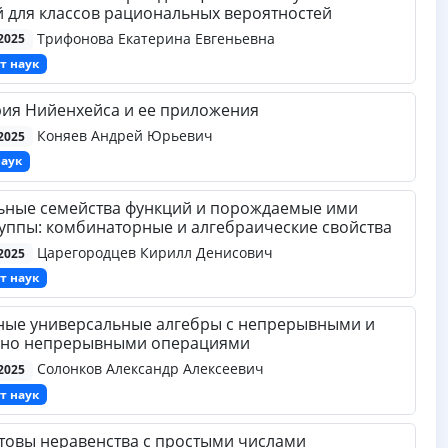
 для классов рациональных вероятностей
Трифонова Екатерина Евгеньевна
2025
т наук
ия Нийенхейса и ее приложения
Коняев Андрей Юрьевич
2025
наук
ьные семейства функций и порождаемые ими
уппы: комбинаторные и алгебраические свойства
Царегородцев Кирилл Денисович
2025
т наук
ные универсальные алгебры с непрерывными и
ьно непрерывными операциями
Солонков Александр Алексеевич
2025
т наук
овы неравенства с простыми числами