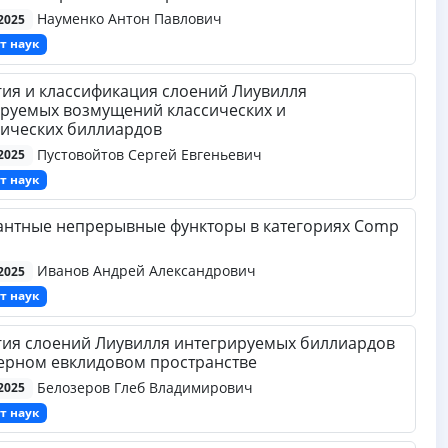
Науменко Антон Павлович
2025
т наук
ия и классификация слоений Лиувилля
руемых возмущений классических и
ических биллиардов
Пустовойтов Сергей Евгеньевич
2025
т наук
антные непрерывные функторы в категориях Comp
Иванов Андрей Александрович
2025
т наук
ия слоений Лиувилля интегрируемых биллиардов
ерном евклидовом пространстве
Белозеров Глеб Владимирович
2025
т наук