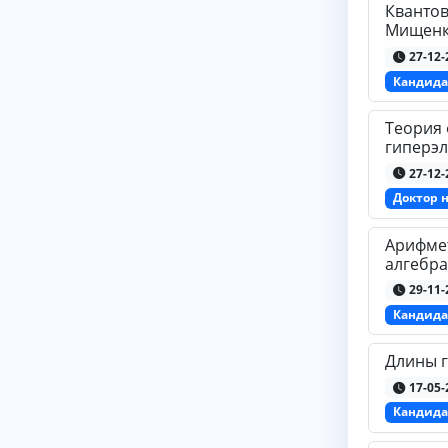
Квантов
Мищенко
27-12-
Кандида
Теория
гиперэл
27-12-
Доктор 
Арифме
алгебра
29-11-
Кандида
Длины г
17-05-
Кандида