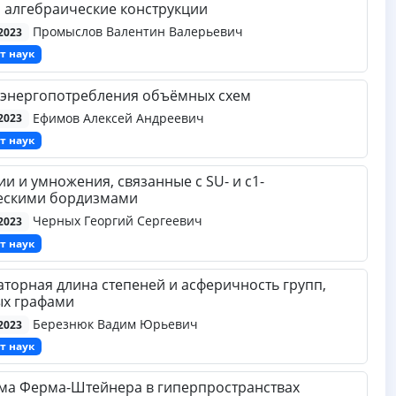
 алгебраические конструкции
Промыслов Валентин Валерьевич
2023
т наук
 энергопотребления объёмных схем
Ефимов Алексей Андреевич
2023
т наук
и и умножения, связанные с SU- и c1-
ескими бордизмами
Черных Георгий Сергеевич
2023
т наук
торная длина степеней и асферичность групп,
ых графами
Березнюк Вадим Юрьевич
2023
т наук
ма Ферма-Штейнера в гиперпространствах