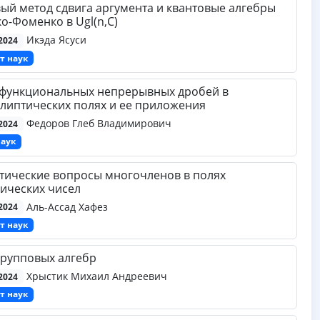
ый метод сдвига аргумента и квантовые алгебры
-Фоменко в Ugl(n,C)
Икэда Ясуси
2024
т наук
 функциональных непрерывных дробей в
липтических полях и ее приложения
Федоров Глеб Владимирович
2024
наук
тические вопросы многочленов в полях
ических чисел
Аль-Ассад Хафез
2024
т наук
рупповых алгебр
Хрыстик Михаил Андреевич
2024
т наук