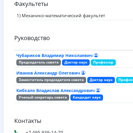
Факультеты
1) Механико-математический факультет
Руководство
Чубариков Владимир Николаевич
Председатель совета
Доктор наук
Профессор
Иванов Александр Олегович
Заместитель председателя совета
Доктор наук
Профес
Кибкало Владислав Александрович
Ученый секретарь совета
Кандидат наук
Контакты
+7 495 939-14-70