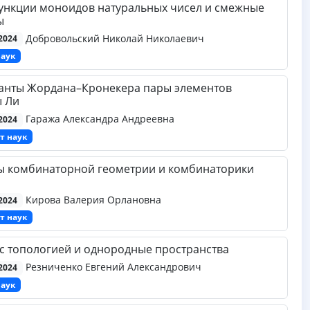
ункции моноидов натуральных чисел и смежные
ы
Добровольский Николай Николаевич
2024
наук
анты Жордана–Кронекера пары элементов
ы Ли
Гаража Александра Андреевна
2024
т наук
ы комбинаторной геометрии и комбинаторики
Кирова Валерия Орлановна
2024
т наук
с топологией и однородные пространства
Резниченко Евгений Александрович
2024
наук