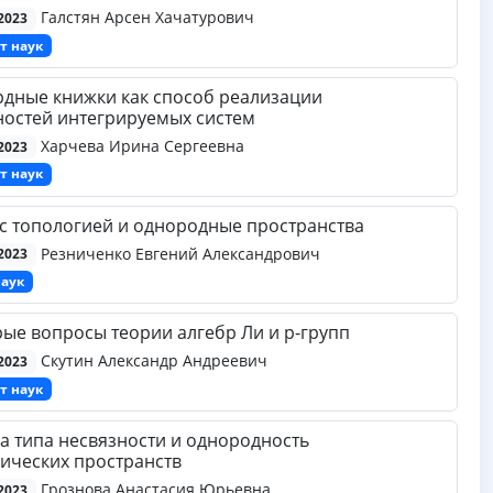
Галстян Арсен Хачатурович
2023
т наук
дные книжки как способ реализации
остей интегрируемых систем
Харчева Ирина Сергеевна
2023
т наук
с топологией и однородные пространства
Резниченко Евгений Александрович
2023
наук
ые вопросы теории алгебр Ли и p-групп
Скутин Александр Андреевич
2023
т наук
а типа несвязности и однородность
ических пространств
Грознова Анастасия Юрьевна
2023