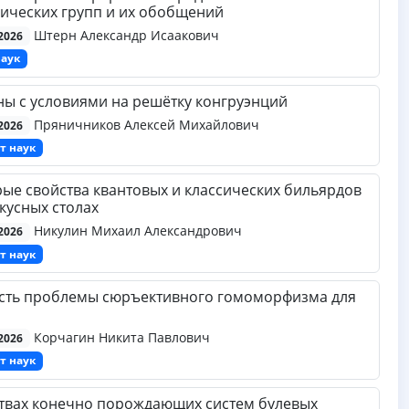
ических групп и их обобщений
Штерн Александр Исаакович
2026
наук
ы с условиями на решётку конгруэнций
Пряничников Алексей Михайлович
2026
т наук
ые свойства квантовых и классических бильярдов
кусных столах
Никулин Михаил Александрович
2026
т наук
сть проблемы сюръективного гомоморфизма для
Корчагин Никита Павлович
2026
т наук
твах конечно порождающих систем булевых