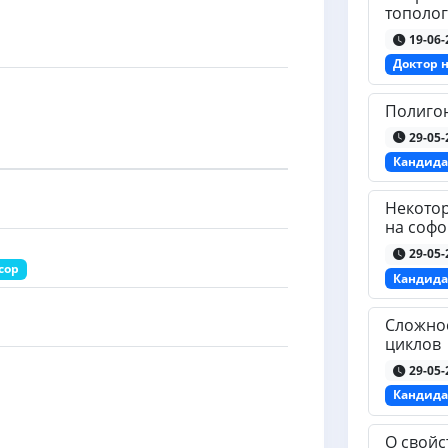
тополог
19-06-
Доктор 
Полигон
29-05-
Кандида
Некотор
на софо
29-05-
сор
Кандида
Сложно
циклов
29-05-
Кандида
О свойс