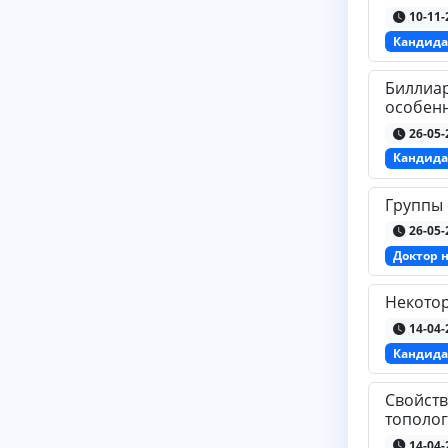
10-11-
Кандида
Биллиар
особенн
26-05-
Кандида
Группы 
26-05-
Доктор 
Некотор
14-04-
Кандида
Свойств
тополог
14-04-