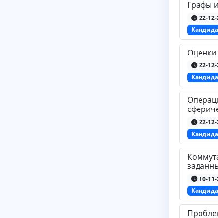
Графы и
22-12-
Кандида
Оценки
22-12-
Кандида
Операци
сферич
22-12-
Кандида
Коммута
заданн
10-11-
Кандида
Пробле