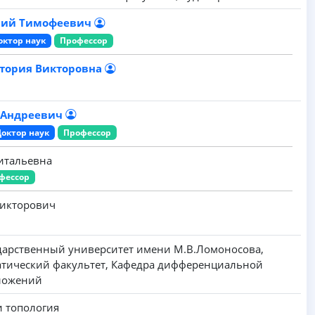
лий Тимофеевич
октор наук
Профессор
тория Викторовна
 Андреевич
Доктор наук
Профессор
итальевна
фессор
Викторович
дарственный университет имени M.B.Ломоносова,
тический факультет, Кафедра дифференциальной
ложений
и топология