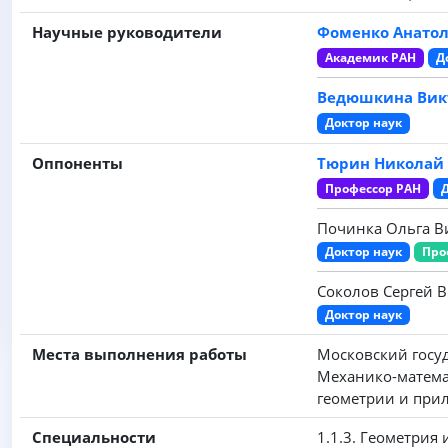
Научные руководители
Фоменко Анато
Академик РАН
Д
Ведюшкина Вик
Доктор наук
Оппоненты
Тюрин Николай
Профессор РАН
Починка Ольга В
Доктор наук
Про
Соколов Сергей 
Доктор наук
Места выполнения работы
Московский госу
Механико-матема
геометрии и при
Специальности
1.1.3. Геометрия 