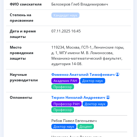
ФИО соискателя
Белозеров Глеб Владимирович
Степень на
Кандидат наук
присвоение
Дата и время
07.11.2025 16:45
защиты
Место
119234, Москва, ГСП-1, Ленинские горы,
проведения
д. 1, МГУ имени М. В. Ломоносова,
защиты
Механико-математический факультет,
аудитория 14-08.
Научные
Фоменко Анатолий Тимофеевич
руководители
Академик РАН
Доктор наук
Профессор
Оппоненты
Тюрин Николай Андреевич
Профессор РАН
Доктор наук
Профессор
Рябов Павел Евгеньевич
Доктор наук
Доцент