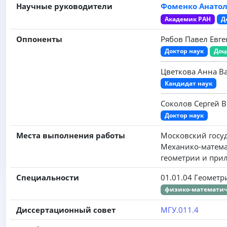
Научные руководители
Фоменко Анато
Академик РАН
Д
Оппоненты
Рябов Павел Евг
Доктор наук
Доц
Цветкова Анна В
Кандидат наук
Соколов Сергей 
Доктор наук
Места выполнения работы
Московский госу
Механико-матема
геометрии и при
Специальности
01.01.04 Геометр
физико-математич
Диссертационный совет
МГУ.011.4