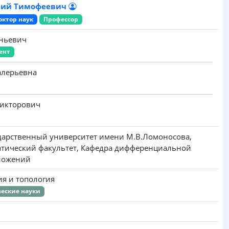
лий Тимофеевич
октор наук
Профессор
еньевич
ент
алерьевна
Викторович
дарственный университет имени M.B.Ломоносова,
тический факультет, Кафедра дифференциальной
ложений
ия и топология
еские науки