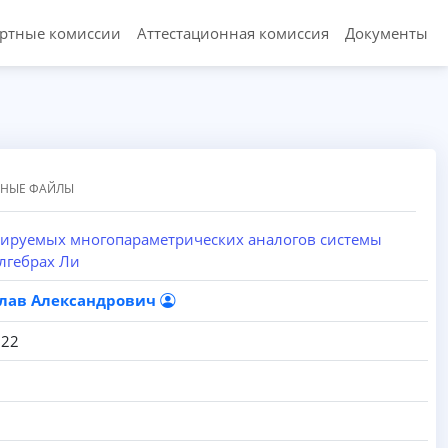
ертные комиссии
Аттестационная комиссия
Документы
ННЫЕ ФАЙЛЫ
рируемых многопараметрических аналогов системы
лгебрах Ли
слав Александрович
022