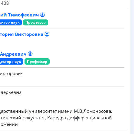
1408
лий Тимофеевич
октор наук
Профессор
тория Викторовна
 Андреевич
Доктор наук
Профессор
Викторович
алерьевна
дарственный университет имени M.B.Ломоносова,
тический факультет, Кафедра дифференциальной
ложений