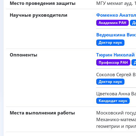
Место проведения защиты
МГУ мехмат ауд. 
Научные руководители
Фоменко Анато
Академик РАН
Д
Ведюшкина Вик
Доктор наук
Оппоненты
Тюрин Николай
Профессор РАН
Соколов Сергей 
Доктор наук
Цветкова Анна В
Кандидат наук
Места выполнения работы
Московский госу
Механико-матема
геометрии и при