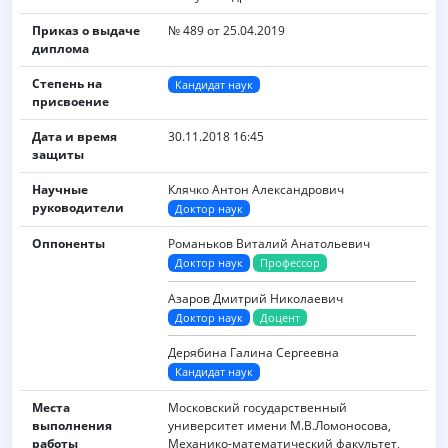
Приказ о выдаче
№ 489 от 25.04.2019
диплома
Степень на
Кандидат наук
присвоение
Дата и время
30.11.2018 16:45
защиты
Научные
Клячко Антон Александрович
руководители
Доктор наук
Оппоненты
Романьков Виталий Анатольевич
Доктор наук
Профессор
Азаров Дмитрий Николаевич
Доктор наук
Доцент
Дерябина Галина Сергеевна
Кандидат наук
Места
Московский государственный
выполнения
университет имени M.B.Ломоносова,
работы
Механико-математический факультет,