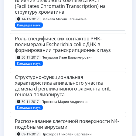
Влияние белкового комплекса FACT
(Facilitates Chromatin Transcription) на
структуру хроматина
Валиева Мария Евгеньевна
14-12-2017
Кандидат наук
Роль специфических контактов РНК-
полимеразы Escherichia coli с ДНК в
формировании транскрипционных пауз
Петушков Иван Владимирович
30-11-2017
Кандидат наук
Структурно-функциональная
характеристика апикального участка
домена d репликативного элемента oriL
генома полиовируса
Простова Мария Андреевна
30-11-2017
Кандидат наук
Распознавание клеточной поверхности N4-
подобными вирусами
Прохоров Николай Сергеевич
09-11-2017