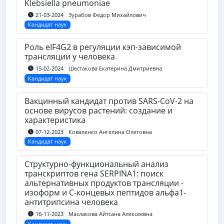
Klebsiella pneumoniae
Зурабов Федор Михайлович
21-03-2024
Кандидат наук
Роль eIF4G2 в регуляции кэп-зависимой
трансляции у человека
Шестакова Екатерина Дмитриевна
15-02-2024
Кандидат наук
Вакцинный кандидат против SARS-CoV-2 на
основе вирусов растений: создание и
характеристика
Коваленко Ангелина Олеговна
07-12-2023
Кандидат наук
Структурно-функциональный анализ
транскриптов гена SERPINA1: поиск
альтернативных продуктов трансляции -
изоформ и С-концевых пептидов альфа1-
антитрипсина человека
Маслакова Айтсана Алексеевна
16-11-2023
Кандидат наук