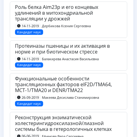
Роль белка Aim23p и его концевых
удлинений в митохондриальной
трансляции у дрожжей
Дербикова Ксения Сергеевна
14-11-2019
Кандидат наук
Протеиназы пшеницы и их активация в
норме и при биотическом стрессе
Балакирева Анастасия Васильевна
14-11-2019
Кандидат наук
Функциональные особенности
трансляционных факторов eIF2D/TMA64,
MCT-1/TMA20 и DENR/TMA22
Макеева Десислава Станимировна
26-09-2019
Кандидат наук
Реконструкция энзиматической
холестерингидроксилазной/лиазной
системы быка в гетерологичных клетках
Ефимова Вера Сергеевна
06-06-2019