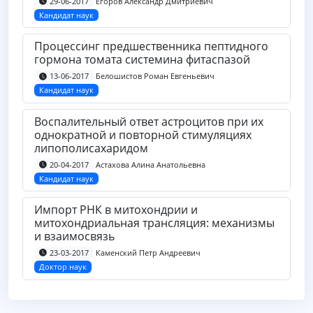
Егоров Александр Дмитриевич
29-06-2017
Кандидат наук
Процессинг предшественника пептидного
гормона томата системина фитаспазой
Белошистов Роман Евгеньевич
13-06-2017
Кандидат наук
Воспалительный ответ астроцитов при их
однократной и повторной стимуляциях
липополисахаридом
Астахова Алина Анатольевна
20-04-2017
Кандидат наук
Импорт РНК в митохондрии и
митохондриальная трансляция: механизмы
и взаимосвязь
Каменский Петр Андреевич
23-03-2017
Доктор наук