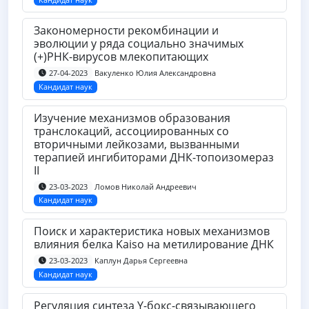
Закономерности рекомбинации и
эволюции у ряда социально значимых
(+)РНК-вирусов млекопитающих
Вакуленко Юлия Александровна
27-04-2023
Кандидат наук
Изучение механизмов образования
транслокаций, ассоциированных со
вторичными лейкозами, вызванными
терапией ингибиторами ДНК-топоизомераз
II
Ломов Николай Андреевич
23-03-2023
Кандидат наук
Поиск и характеристика новых механизмов
влияния белка Kaiso на метилирование ДНК
Каплун Дарья Сергеевна
23-03-2023
Кандидат наук
Регуляция синтеза Y-бокс-связывающего