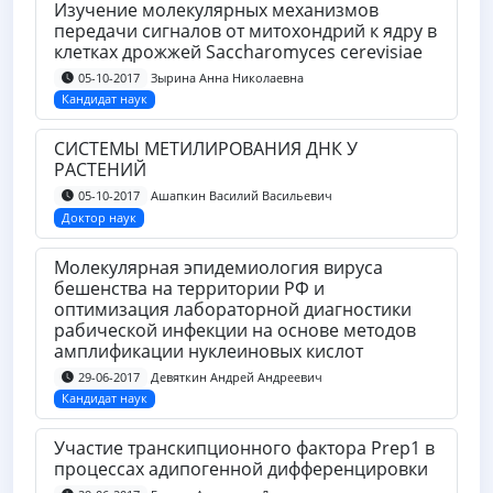
Изучение молекулярных механизмов
передачи сигналов от митохондрий к ядру в
клетках дрожжей Saccharomyces cerevisiae
Зырина Анна Николаевна
05-10-2017
Кандидат наук
СИСТЕМЫ МЕТИЛИРОВАНИЯ ДНК У
РАСТЕНИЙ
Ашапкин Василий Васильевич
05-10-2017
Доктор наук
Молекулярная эпидемиология вируса
бешенства на территории РФ и
оптимизация лабораторной диагностики
рабической инфекции на основе методов
амплификации нуклеиновых кислот
Девяткин Андрей Андреевич
29-06-2017
Кандидат наук
Участие транскипционного фактора Prep1 в
процессах адипогенной дифференцировки