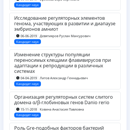
Кандидат наук
Исследование регуляторных элементов
генома, участвующих в развитии и диапаузе
эмбрионов амниот
Девятияров Руслан Мансурович
06-06-2019
Кандидат наук
Изменение структуры популяции
переносимых клещами флавивирусов при
адаптации к репродукции в различных
системах
Литов Александр Геннадьевич
04-04-2019
Кандидат наук
Организация регуляторных систем слитого
домена α/β-глобиновых генов Danio rerio
Ковина Анастасия Павловна
15-11-2018
Кандидат наук
Роль Gre-подобных факторов бактерий