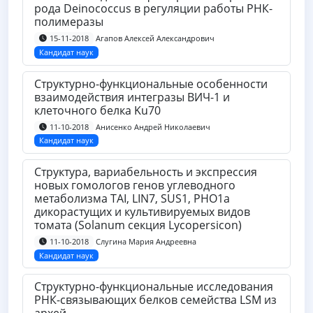
рода Deinococcus в регуляции работы РНК-
полимеразы
Агапов Алексей Александрович
15-11-2018
Кандидат наук
Структурно-функциональные особенности
взаимодействия интегразы ВИЧ-1 и
клеточного белка Ku70
Анисенко Андрей Николаевич
11-10-2018
Кандидат наук
Структура, вариабельность и экспрессия
новых гомологов генов углеводного
метаболизма TAI, LIN7, SUS1, PHO1а
дикорастущих и культивируемых видов
томата (Solanum секция Lycopersicon)
Слугина Мария Андреевна
11-10-2018
Кандидат наук
Структурно-функциональные исследования
РНК-связывающих белков семейства LSM из