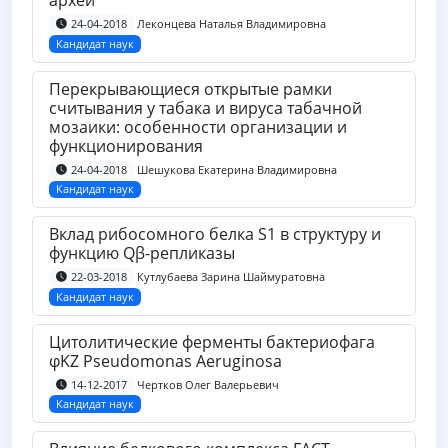
архей
Леконцева Наталья Владимировна
24-04-2018
Кандидат наук
Перекрывающиеся открытые рамки
считывания у табака и вируса табачной
мозаики: особенности организации и
функционирования
Шешукова Екатерина Владимировна
24-04-2018
Кандидат наук
Вклад рибосомного белка S1 в структуру и
функцию Qβ-репликазы
Кутлубаева Зарина Шаймуратовна
22-03-2018
Кандидат наук
Цитолитические ферменты бактериофага
φKZ Pseudomonas Aeruginosa
Чертков Олег Валерьевич
14-12-2017
Кандидат наук