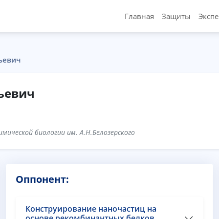
Главная
Защиты
Эксп
ьевич
ьевич
мической биологии им. А.Н.Белозерского
Оппонент:
Конструирование наночастиц на
основе рекомбинантных белков,