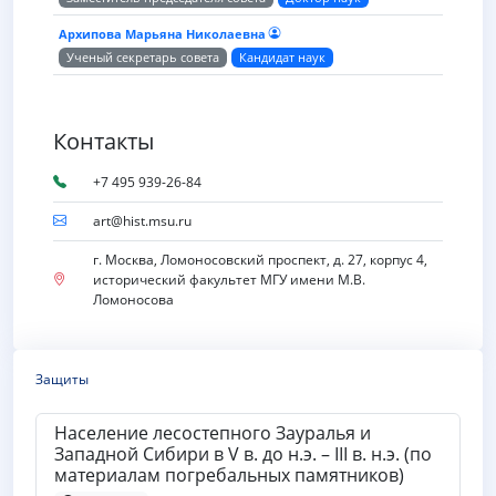
Архипова Марьяна Николаевна
Ученый секретарь совета
Кандидат наук
Контакты
+7 495 939-26-84
art@hist.msu.ru
г. Москва, Ломоносовский проспект, д. 27, корпус 4,
исторический факультет МГУ имени М.В.
Ломоносова
Защиты
Население лесостепного Зауралья и
Западной Сибири в V в. до н.э. – III в. н.э. (по
материалам погребальных памятников)