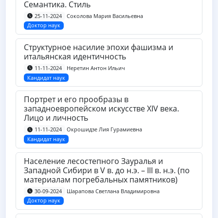
Семантика. Стиль
Соколова Мария Васильевна
25-11-2024
Доктор наук
Структурное насилие эпохи фашизма и
итальянская идентичность
Неретин Антон Ильич
11-11-2024
Кандидат наук
Портрет и его прообразы в
западноевропейском искусстве XIV века.
Лицо и личность
Окрошидзе Лия Гурамиевна
11-11-2024
Кандидат наук
Население лесостепного Зауралья и
Западной Сибири в V в. до н.э. – III в. н.э. (по
материалам погребальных памятников)
Шарапова Светлана Владимировна
30-09-2024
Доктор наук