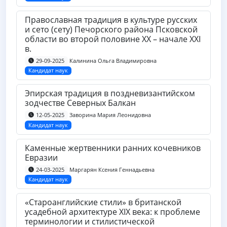
Православная традиция в культуре русских
и сето (сету) Печорского района Псковской
области во второй половине ХХ – начале ХХI
в.
Калинина Ольга Владимировна
29-09-2025
Кандидат наук
Эпирская традиция в поздневизантийском
зодчестве Северных Балкан
Заворина Мария Леонидовна
12-05-2025
Кандидат наук
Каменные жертвенники ранних кочевников
Евразии
Маргарян Ксения Геннадьевна
24-03-2025
Кандидат наук
«Староанглийские стили» в британской
усадебной архитектуре XIX века: к проблеме
терминологии и стилистической