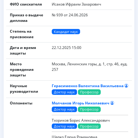
ФИО соискателя
Исаков Ифраим Захарович
Приказ о выдаче
№ 939 от 24.06.2026
диплома
Степень на
Кандидат наук
присвоение
Дата и время
22.12.2025 15:00
защиты
Место
Москва, Ленинскик горы, д. 1, стр. 46, ауд.
проведения
257
защиты
Научные
Герасименко Валентина Васильевна
руководители
Доктор наук
Профессор
Оппоненты
Молчанов Игорь Николаевич
Доктор наук
Профессор
Тхориков Борис Александрович
Доктор наук
Профессор
Шарко Елена Романовна