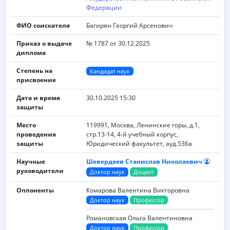
Федерации
ФИО соискателя
Багирян Георгий Арсенович
Приказ о выдаче
№ 1787 от 30.12.2025
диплома
Степень на
Кандидат наук
присвоение
Дата и время
30.10.2025 15:30
защиты
Место
119991, Москва, Ленинские горы, д.1,
проведения
стр.13-14, 4-й учебный корпус,
защиты
Юридический факультет, ауд.536а
Научные
Шевердяев Станислав Николаевич
руководители
Доктор наук
Доцент
Оппоненты
Комарова Валентина Викторовна
Доктор наук
Профессор
Романовская Ольга Валентиновна
Доктор наук
Профессор