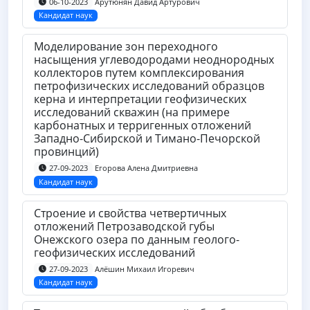
Арутюнян Давид Артурович
06-10-2023
Кандидат наук
Моделирование зон переходного
насыщения углеводородами неоднородных
коллекторов путем комплексирования
петрофизических исследований образцов
керна и интерпретации геофизических
исследований скважин (на примере
карбонатных и терригенных отложений
Западно-Сибирской и Тимано-Печорской
провинций)
Егорова Алена Дмитриевна
27-09-2023
Кандидат наук
Строение и свойства четвертичных
отложений Петрозаводской губы
Онежского озера по данным геолого-
геофизических исследований
Алёшин Михаил Игоревич
27-09-2023
Кандидат наук