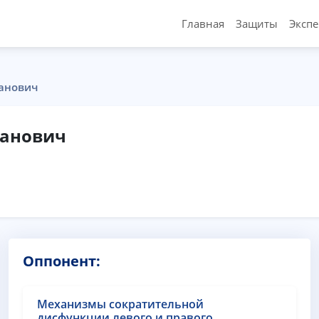
Главная
Защиты
Эксп
анович
фанович
Оппонент:
Механизмы сократительной
дисфункции левого и правого