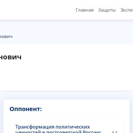
Главная
Защиты
Эксп
нович
нович
Оппонент:
Трансформация политических
ценностей в постсоветской России: