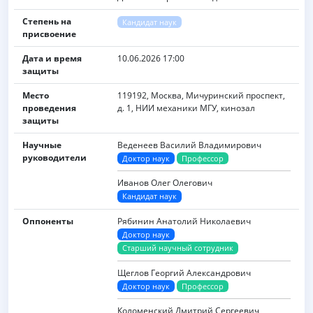
Степень на
Кандидат наук
присвоение
Дата и время
10.06.2026 17:00
защиты
Место
119192, Москва, Мичуринский проспект,
проведения
д. 1, НИИ механики МГУ, кинозал
защиты
Научные
Веденеев Василий Владимирович
руководители
Доктор наук
Профессор
Иванов Олег Олегович
Кандидат наук
Оппоненты
Рябинин Анатолий Николаевич
Доктор наук
Старший научный сотрудник
Щеглов Георгий Александрович
Доктор наук
Профессор
Коломенский Дмитрий Сергеевич