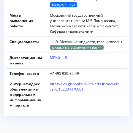
Кандидат наук
Места
Московский государственный
выполнения
университет имени M.B.Ломоносова,
работы
Механико-математический факультет,
Кафедра гидромеханики
Специальности
1.1.9. Механика жидкости, газа и плазмы
физико-математические науки
Диссертационны
МГУ.011.5
й совет
Телефон совета
+7 495 939-39-49
Интернет-адрес
https://vak.gisnauka.ru/adverts-list/advert-
объявления на
card/132204476001
федеральном
информационно
м портале