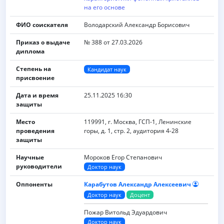
на его основе
ФИО соискателя
Володарский Александр Борисович
Приказ о выдаче
№ 388 от 27.03.2026
диплома
Степень на
Кандидат наук
присвоение
Дата и время
25.11.2025 16:30
защиты
Место
119991, г. Москва, ГСП-1, Ленинские
проведения
горы, д. 1, стр. 2, аудитория 4-28
защиты
Научные
Мороков Егор Степанович
руководители
Доктор наук
Оппоненты
Карабутов Александр Алексеевич
Доктор наук
Доцент
Пожар Витольд Эдуардович
Доктор наук