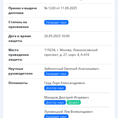
Приказ о выдаче
№ 1220 от 11.09.2025
диплома
Степень на
Кандидат наук
присвоение
Дата и время
26.05.2025 16:00
защиты
Место
119234, г. Москва, Ломоносовский
проведения
проспект, д. 27, корп. 4, А-416
защиты
Научные
Заболотный Евгений Анатольевич
руководители
Кандидат наук
Оппоненты
Герд Лора Александровна
Доктор наук
Макаров Дмитрий Игоревич
Доктор наук
Доцент
Луховицкий Лев Всеволодович
Кандидат наук