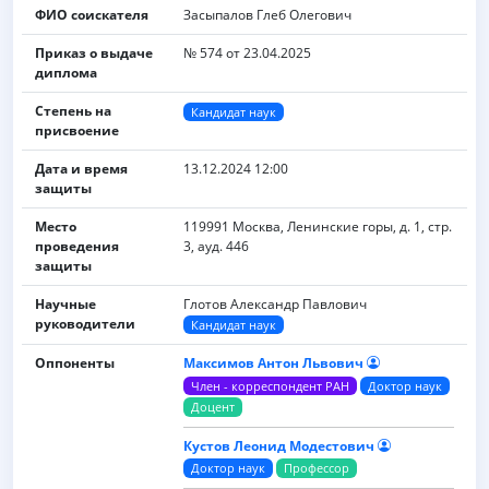
ФИО соискателя
Засыпалов Глеб Олегович
Приказ о выдаче
№ 574 от 23.04.2025
диплома
Степень на
Кандидат наук
присвоение
Дата и время
13.12.2024 12:00
защиты
Место
119991 Москва, Ленинские горы, д. 1, стр.
проведения
3, ауд. 446
защиты
Научные
Глотов Александр Павлович
руководители
Кандидат наук
Оппоненты
Максимов Антон Львович
Член - корреспондент РАН
Доктор наук
Доцент
Кустов Леонид Модестович
Доктор наук
Профессор