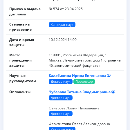
Приказ о выдаче
№ 574 от 23.04.2025
диплома
Степень на
Кандидат наук
присвоение
Дата и время
10.12.2024 14:00
защиты
Место
119991, Российская Федерация, г.
проведения
Москва, Ленинские горы, дом 1, строение
защиты
46, экономический факультет
Научные
Калабихина Ирина Евгеньевна
руководители
Доктор наук
Профессор
Оппоненты
Чубарова Татьяна Владимировна
Доктор наук
Овчарова Лилия Николаевна
Доктор наук
Феоктистова Олеся Александровна
Кандидат наук