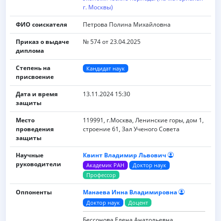
г. Москвы)
ФИО соискателя
Петрова Полина Михайловна
Приказ о выдаче
№ 574 от 23.04.2025
диплома
Степень на
Кандидат наук
присвоение
Дата и время
13.11.2024 15:30
защиты
Место
119991, г.Москва, Ленинские горы, дом 1,
проведения
строение 61, Зал Ученого Совета
защиты
Научные
Квинт Владимир Львович
руководители
Академик РАН
Доктор наук
Профессор
Оппоненты
Манаева Инна Владимировна
Доктор наук
Доцент
Бессонова Елена Анатольевна