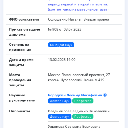
период первой и второй пятилеток
(контент-анализ материалов газет)
ФИО соискателя
Солощенко Наталья Владимировна
Приказ о выдаче
№ 908 от 03.07.2023
диплома
Степень на
Кандидат наук
присвоение
Дата и время
13.02.2023 16:00
защиты
Место
Москва Ломоносовский проспект, 27
проведения
корп.4 Шуваловский. Комн. А-419
защиты
Научные
Бородкин Леонид Иосифович
руководители
Доктор наук
Профессор
Оппоненты
Владимиров Владимир Николаевич
Доктор наук
Профессор
Ульянова Светлана Борисовна