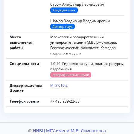
Стром Александр Леонидович
Кандидат наук
Шамов Владимир Владимирович
Доктор наук
Места
Московский государственный
выполнения
университет имени M.B.Ломоносова,
работы
Географический факультет, Кафедра
гидрологии суши
Специальности
1.6.16. Гидрология суши, водные ресурсы,
гидрохимия
географические науки
Диссертационны
МГУ.016.2
й совет
Телефон совета
+7 495 939-22-38
©
НИВЦ МГУ имени М.В. Ломоносова