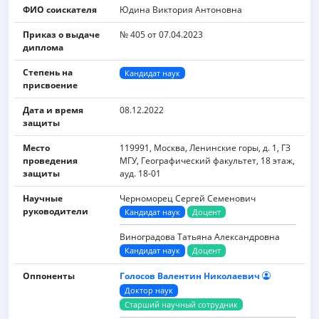
ФИО соискателя
Юдина Виктория Антоновна
Приказ о выдаче
№ 405 от 07.04.2023
диплома
Степень на
Кандидат наук
присвоение
Дата и время
08.12.2022
защиты
Место
119991, Москва, Ленинские горы, д. 1, ГЗ
проведения
МГУ, Географический факультет, 18 этаж,
защиты
ауд. 18-01
Научные
Черноморец Сергей Семенович
руководители
Кандидат наук
Доцент
Виноградова Татьяна Александровна
Кандидат наук
Доцент
Оппоненты
Голосов Валентин Николаевич
Доктор наук
Старший научный сотрудник