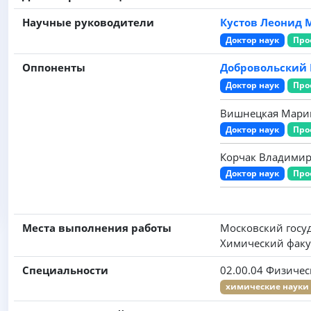
Научные руководители
Кустов Леонид 
Доктор наук
Про
Оппоненты
Добровольский
Доктор наук
Про
Вишнецкая Мари
Доктор наук
Про
Корчак Владими
Доктор наук
Про
Места выполнения работы
Московский госу
Химический факу
Специальности
02.00.04 Физичес
химические науки