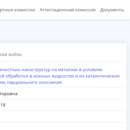
ертные комиссии
Аттестационная комиссия
Документы
ННЫЕ ФАЙЛЫ
хностных наноструктур на металлах в условиях
ой обработки в ионных жидкостях и их каталитические
иях парциального окисления
кторовна
018