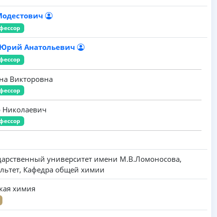
Модестович
фессор
 Юрий Анатольевич
фессор
на Викторовна
фессор
р Николаевич
фессор
дарственный университет имени M.B.Ломоносова,
льтет, Кафедра общей химии
кая химия