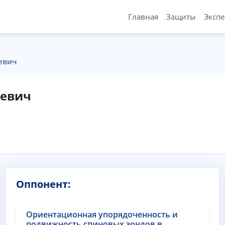
Главная
Защиты
Эксп
евич
аевич
Оппонент:
Ориентационная упорядоченность и
подвижность спиновых зондов в