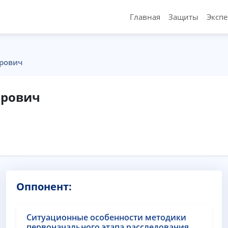
Главная
Защиты
Эксп
рович
ирович
Оппонент:
Ситуационные особенности методики
первоначального этапа расследования