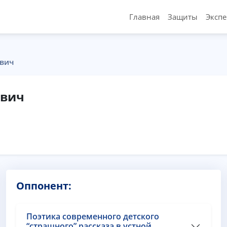
Главная
Защиты
Эксп
евич
евич
Оппонент:
Поэтика современного детского
“страшного” рассказа в устной