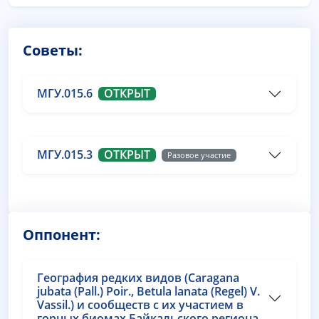
Советы:
МГУ.015.6
ОТКРЫТ
МГУ.015.3
ОТКРЫТ
Разовое участие
Оппонент:
География редких видов (Caragana
jubata (Pall.) Poir., Betula lanata (Regel) V.
Vassil.) и сообществ с их участием в
горных биомах Байкальского региона