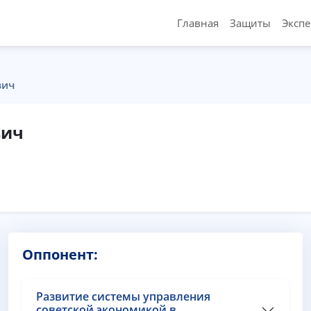
Главная
Защиты
Эксп
вич
вич
Оппонент:
Развитие системы управления
советской экономикой в