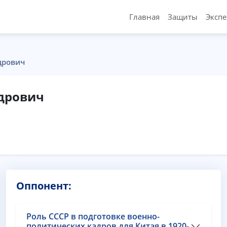
Главная
Защиты
Эксп
дрович
дрович
Оппонент:
Роль СССР в подготовке военно-
политических кадров для Китая в 1920-