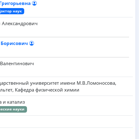
 Григорьевна
Доктор наук
 Александрович
я Борисович
 Валентинович
дарственный университет имени M.B.Ломоносова,
льтет, Кафедра физической химии
а и катализ
еские науки