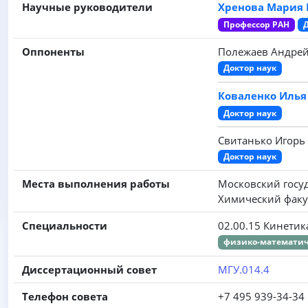
Научные руководители
Хренова Мария
Профессор РАН
Оппоненты
Полежаев Андрей
Доктор наук
Коваленко Иль
Доктор наук
Свитанько Игорь
Доктор наук
Места выполнения работы
Московский госу
Химический факу
Специальности
02.00.15 Кинетик
физико-математич
Диссертационный совет
МГУ.014.4
Телефон совета
+7 495 939-34-34