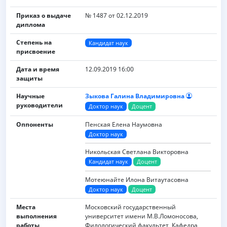
Приказ о выдаче
№ 1487 от 02.12.2019
диплома
Степень на
Кандидат наук
присвоение
Дата и время
12.09.2019 16:00
защиты
Научные
Зыкова Галина Владимировна
руководители
Доктор наук
Доцент
Оппоненты
Пенская Елена Наумовна
Доктор наук
Никольская Светлана Викторовна
Кандидат наук
Доцент
Мотеюнайте Илона Витаутасовна
Доктор наук
Доцент
Места
Московский государственный
выполнения
университет имени M.B.Ломоносова,
работы
Филологический факультет, Кафедра