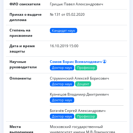
ФИО соискателя
Грицык Павел Александрович
Приказ о выдаче
№ 131 от 05.02.2020
диплома
Степень на
Кандидат наук
присвоение
Дата и время
16.10.2019 15:00
защиты
Научные
Сомов Борис Всеволодович
руководители
Доктор наук
Профессор
Оппоненты
Струминский Алексей Борисович
Доктор наук
Доцент
Кузнецов Владимир Дмитриевич
Доктор наук
Богачёв Сергей Александрович
Доктор наук
Профессор
Места
Московский государственный
выполнения
университет имени M.B.Ломоносова,