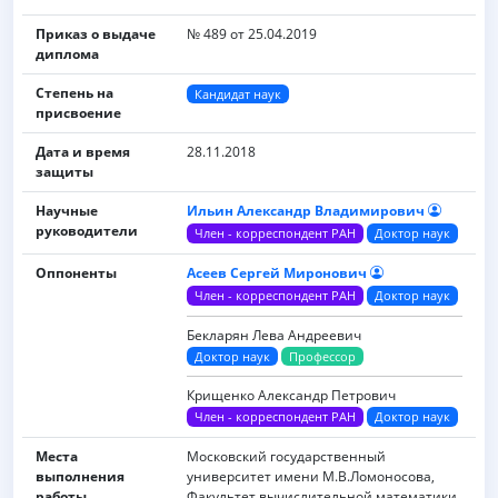
Приказ о выдаче
№ 489 от 25.04.2019
диплома
Степень на
Кандидат наук
присвоение
Дата и время
28.11.2018
защиты
Научные
Ильин Александр Владимирович
руководители
Член - корреспондент РАН
Доктор наук
Оппоненты
Асеев Сергей Миронович
Член - корреспондент РАН
Доктор наук
Бекларян Лева Андреевич
Доктор наук
Профессор
Крищенко Александр Петрович
Член - корреспондент РАН
Доктор наук
Места
Московский государственный
выполнения
университет имени M.B.Ломоносова,
работы
Факультет вычислительной математики