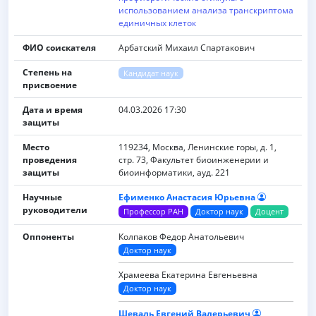
использованием анализа транскриптома
единичных клеток
ФИО соискателя
Арбатский Михаил Спартакович
Степень на
Кандидат наук
присвоение
Дата и время
04.03.2026 17:30
защиты
Место
119234, Москва, Ленинские горы, д. 1,
проведения
стр. 73, Факультет биоинженерии и
защиты
биоинформатики, ауд. 221
Научные
Ефименко Анастасия Юрьевна
руководители
Профессор РАН
Доктор наук
Доцент
Оппоненты
Колпаков Федор Анатольевич
Доктор наук
Храмеева Екатерина Евгеньевна
Доктор наук
Шеваль Евгений Валерьевич