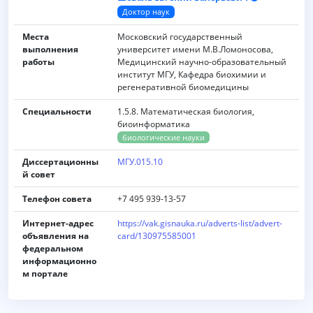
Доктор наук
Места
Московский государственный
выполнения
университет имени M.B.Ломоносова,
работы
Медицинский научно-образовательный
институт МГУ, Кафедра биохимии и
регенеративной биомедицины
Специальности
1.5.8. Математическая биология,
биоинформатика
биологические науки
Диссертационны
МГУ.015.10
й совет
Телефон совета
+7 495 939-13-57
Интернет-адрес
https://vak.gisnauka.ru/adverts-list/advert-
объявления на
card/130975585001
федеральном
информационно
м портале