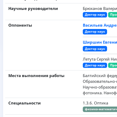
Научные руководители
Брюханов Валер
Доктор наук
Про
Оппоненты
Васильев Андр
Доктор наук
Ширшин Евгени
Доктор наук
Летута Сергей Н
Доктор наук
Про
Места выполнения работы
Балтийский феде
Образовательно-
Научно-образова
фотоника. Наноф
Специальности
1.3.6. Оптика
физико-математич