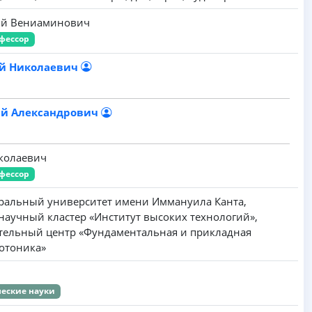
ий Вениаминович
фессор
ей Николаевич
й Александрович
иколаевич
фессор
ральный университет имени Иммануила Канта,
научный кластер «Институт высоких технологий»,
тельный центр «Фундаментальная и прикладная
отоника»
еские науки