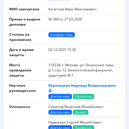
ФИО соискателя
Кочетков Иван Максимович
Приказ о выдаче
№ 388 от 27.03.2026
диплома
Степень на
Кандидат наук
присвоение
Дата и время
02.12.2025 15:30
защиты
Место
119234, г. Москва, ул. Ленинские горы,
проведения
д.1, стр. 12, биологический факультет,
защиты
аудитория М-1
Научные
Верховцева Надежда Владимировна
руководители
Доктор наук
Профессор
Оппоненты
Семенов Вячеслав Михайлович
Доктор наук
Доцент
Надежкин Сергей Михайлович
Доктор наук
Профессор