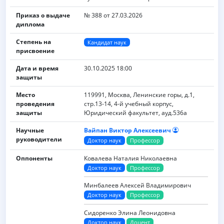
Приказ о выдаче
№ 388 от 27.03.2026
диплома
Степень на
Кандидат наук
присвоение
Дата и время
30.10.2025 18:00
защиты
Место
119991, Москва, Ленинские горы, д.1,
проведения
стр.13-14, 4-й учебный корпус,
защиты
Юридический факультет, ауд.536а
Научные
Вайпан Виктор Алексеевич
руководители
Доктор наук
Профессор
Оппоненты
Ковалева Наталия Николаевна
Доктор наук
Профессор
Минбалеев Алексей Владимирович
Доктор наук
Профессор
Сидоренко Элина Леонидовна
Доктор наук
Доцент