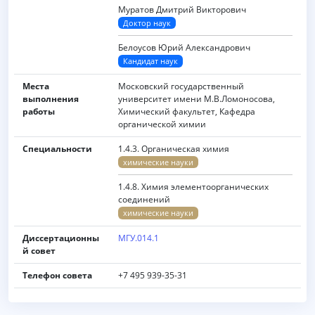
Муратов Дмитрий Викторович
Доктор наук
Белоусов Юрий Александрович
Кандидат наук
Места
Московский государственный
выполнения
университет имени M.B.Ломоносова,
работы
Химический факультет, Кафедра
органической химии
Специальности
1.4.3. Органическая химия
химические науки
1.4.8. Химия элементоорганических
соединений
химические науки
Диссертационны
МГУ.014.1
й совет
Телефон совета
+7 495 939-35-31