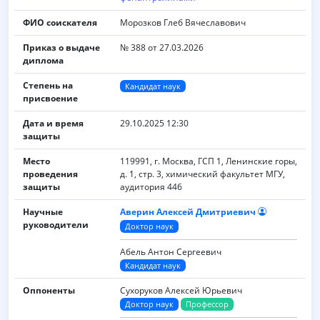
ФИО соискателя
Морозков Глеб Вячеславович
Приказ о выдаче
№ 388 от 27.03.2026
диплома
Степень на
Кандидат наук
присвоение
Дата и время
29.10.2025 12:30
защиты
Место
119991, г. Москва, ГСП 1, Ленинские горы,
проведения
д. 1, стр. 3, химический факультет МГУ,
защиты
аудитория 446
Научные
Аверин Алексей Дмитриевич
руководители
Доктор наук
Абель Антон Сергеевич
Кандидат наук
Оппоненты
Сухоруков Алексей Юрьевич
Доктор наук
Профессор