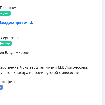
 Павлович
оцент
 Владимирович
 Сергеевна
фессор
вел Владимирович
дарственный университет имени M.B.Ломоносова,
ультет, Кафедра истории русской философии
илософии
и