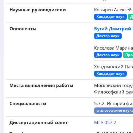
Научные руководители
Козырев Алексей
Кандидат наук
Д
Оппоненты
Бугай Дмитрий
Доктор наук
Киселева Марина
Доктор наук
Про
Хондзинский Па
Кандидат наук
Места выполнения работы
Московский госу
Философский фак
Специальности
5.7.2. История ф
философские наук
Диссертационный совет
МГУ.057.2