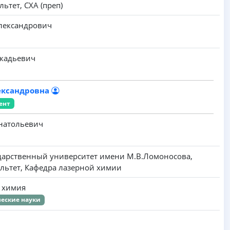
ьтет, СХА (преп)
лександрович
кадьевич
ександровна
ент
натольевич
дарственный университет имени M.B.Ломоносова,
льтет, Кафедра лазерной химии
я химия
еские науки