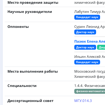
Место проведения защиты
химический факул
Научные руководители
Лабутин Тимур А
Кандидат наук
Оппоненты
Сурин Леонид Ар
Доктор наук
Пазюк Елена Ал
Доктор наук
Доц
Ильин Алексей А
Кандидат наук
Места выполнения работы
Московский госу
Химический факу
Специальности
1.4.4. Физическа
физико-математич
Диссертационный совет
МГУ.014.3