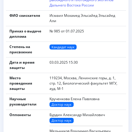
Дальнего Востока России
ФИО соискателя
Исмаил Мохамед Эльсайед Эльсайед
Али
Приказ о выдаче
№ 985 от 01.07.2025
диплома
Степень на
Кандидат наук
присвоение
Дата и время
03.03.2025 15:30
защиты
Место
119234, Москва, Ленинские горы, д. 1,
проведения
стр. 12, Биологический факультет МГУ,
защиты
ауд. M-1
Научные
Крученкова Елена Павловна
руководители
Доктор наук
Оппоненты
Бурдин Александр Михайлович
Доктор наук
Мельников Владимир Васильевич