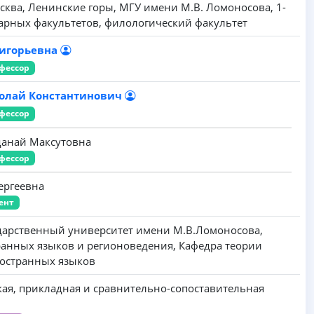
сква, Ленинские горы, МГУ имени М.В. Ломоносова, 1-
тарных факультетов, филологический факультет
ригорьевна
фессор
колай Константинович
фессор
данай Максутовна
фессор
ергеевна
ент
дарственный университет имени M.B.Ломоносова,
ранных языков и регионоведения, Кафедра теории
остранных языков
ская, прикладная и сравнительно-сопоставительная