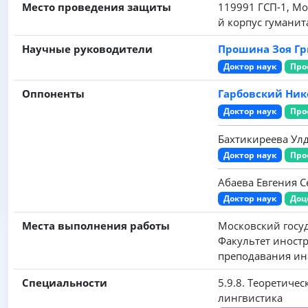
Место проведения защиты
119991 ГСП-1, Мо
й корпус гумани
Научные руководители
Прошина Зоя Г
Доктор наук
Про
Оппоненты
Гарбовский Ни
Доктор наук
Про
Бахтикиреева Ул
Доктор наук
Про
Абаева Евгения С
Доктор наук
Доц
Места выполнения работы
Московский госу
Факультет иност
преподавания ин
Специальности
5.9.8. Теоретиче
лингвистика