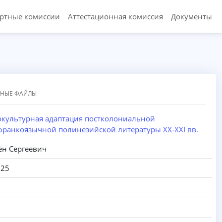
ертные комиссии
Аттестационная комиссия
Документы
ННЫЕ ФАЙЛЫ
окультурная адаптация постколониальной
франкоязычной полинезийской литературы XX-XXI вв.
ён Сергеевич
025