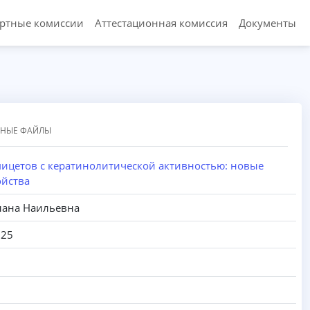
ертные комиссии
Аттестационная комиссия
Документы
ННЫЕ ФАЙЛЫ
ицетов с кератинолитической активностью: новые
ойства
лана Наильевна
025