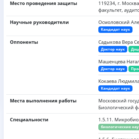
Место проведения защиты
119234, г. Москва
факультет, ауди
Научные руководители
Осмоловский Але
Кандидат наук
Оппоненты
Садыкова Вера С
Доктор наук
Доц
Машенцева Натал
Доктор наук
Про
Кокаева Людмил
Кандидат наук
Места выполнения работы
Московский госу
Биологический ф
Специальности
1.5.11. Микроби
биологические на