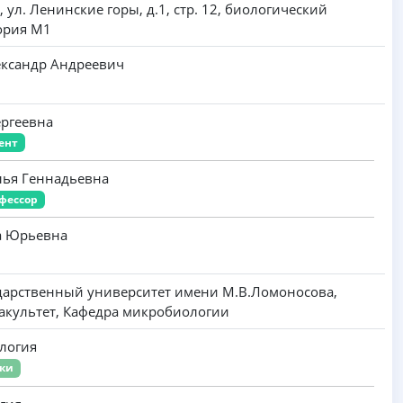
, ул. Ленинские горы, д.1, стр. 12, биологический
тория М1
ксандр Андреевич
ергеевна
ент
ья Геннадьевна
фессор
а Юрьевна
дарственный университет имени M.B.Ломоносова,
акультет, Кафедра микробиологии
ология
уки