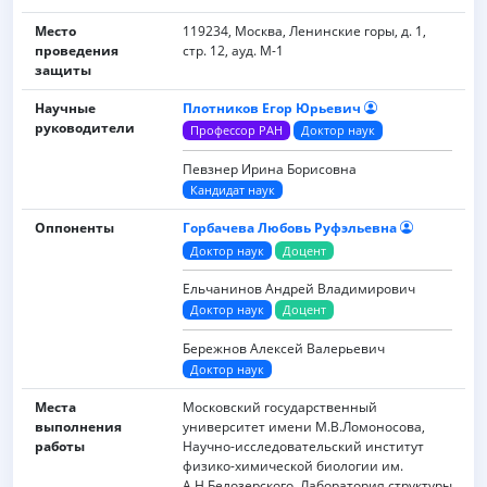
Место
119234, Москва, Ленинские горы, д. 1,
проведения
стр. 12, ауд. М-1
защиты
Научные
Плотников Егор Юрьевич
руководители
Профессор РАН
Доктор наук
Певзнер Ирина Борисовна
Кандидат наук
Оппоненты
Горбачева Любовь Руфэльевна
Доктор наук
Доцент
Ельчанинов Андрей Владимирович
Доктор наук
Доцент
Бережнов Алексей Валерьевич
Доктор наук
Места
Московский государственный
выполнения
университет имени M.B.Ломоносова,
работы
Научно-исследовательский институт
физико-химической биологии им.
А.Н.Белозерского, Лаборатория структуры