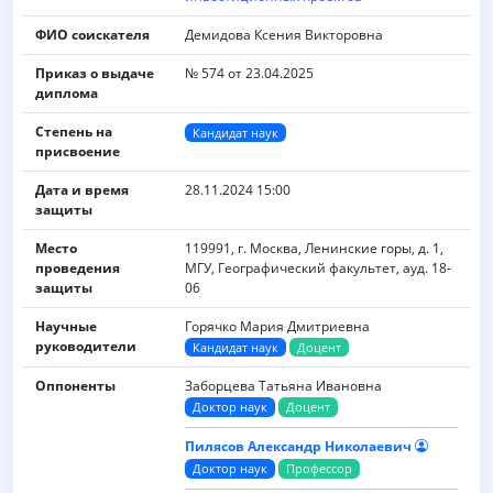
ФИО соискателя
Демидова Ксения Викторовна
Приказ о выдаче
№ 574 от 23.04.2025
диплома
Степень на
Кандидат наук
присвоение
Дата и время
28.11.2024 15:00
защиты
Место
119991, г. Москва, Ленинские горы, д. 1,
проведения
МГУ, Географический факультет, ауд. 18-
защиты
06
Научные
Горячко Мария Дмитриевна
руководители
Кандидат наук
Доцент
Оппоненты
Заборцева Татьяна Ивановна
Доктор наук
Доцент
Пилясов Александр Николаевич
Доктор наук
Профессор