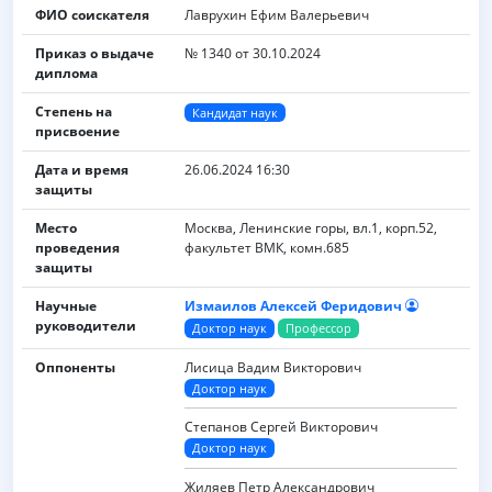
ФИО соискателя
Лаврухин Ефим Валерьевич
Приказ о выдаче
№ 1340 от 30.10.2024
диплома
Степень на
Кандидат наук
присвоение
Дата и время
26.06.2024 16:30
защиты
Место
Москва, Ленинские горы, вл.1, корп.52,
проведения
факультет ВМК, комн.685
защиты
Научные
Измаилов Алексей Феридович
руководители
Доктор наук
Профессор
Оппоненты
Лисица Вадим Викторович
Доктор наук
Степанов Сергей Викторович
Доктор наук
Жиляев Петр Александрович