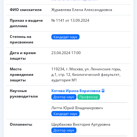
ФИО соискателя
Журавлева Елена Александровна
Приказ о выдаче
№ 1141 от 13.09.2024
диплома
Степень на
Кандидат наук
присвоение
Дата и время
23.04.2024 17:00
защиты
Место
119234, г. Москва, ул. Ленинские горы,
проведения
д.1, стр. 12, биологический факультет,
защиты
аудитория М1
Научные
Котова Ирина Борисовна
руководители
Доктор наук
Профессор
Литти Юрий Владимирович
Кандидат наук
Оппоненты
Щербакова Виктория Артуровна
Доктор наук