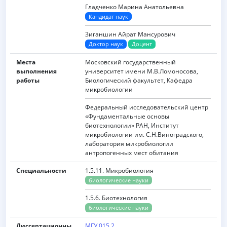
Гладченко Марина Анатольевна
Кандидат наук
Зиганшин Айрат Мансурович
Доктор наук
Доцент
Места
Московский государственный
выполнения
университет имени M.B.Ломоносова,
работы
Биологический факультет, Кафедра
микробиологии
Федеральный исследовательский центр
«Фундаментальные основы
биотехнологии» РАН, Институт
микробиологии им. С.Н.Виноградского,
лаборатория микробиологии
антропогенных мест обитания
Специальности
1.5.11. Микробиология
биологические науки
1.5.6. Биотехнология
биологические науки
Диссертационны
МГУ.015.2