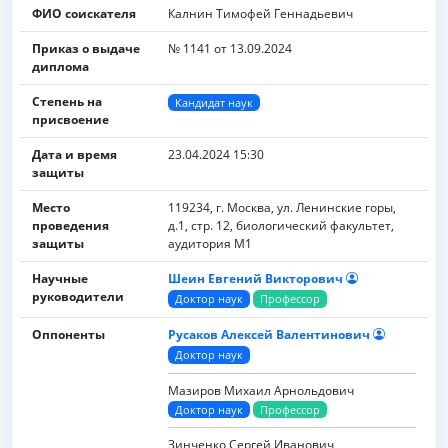
ФИО соискателя
Калнин Тимофей Геннадьевич
Приказ о выдаче
№ 1141 от 13.09.2024
диплома
Степень на
Кандидат наук
присвоение
Дата и время
23.04.2024 15:30
защиты
Место
119234, г. Москва, ул. Ленинские горы,
проведения
д.1, стр. 12, биологический факультет,
защиты
аудитория М1
Научные
Шеин Евгений Викторович
руководители
Доктор наук
Профессор
Оппоненты
Русаков Алексей Валентинович
Доктор наук
Мазиров Михаил Арнольдович
Доктор наук
Профессор
Зинченко Сергей Иванович