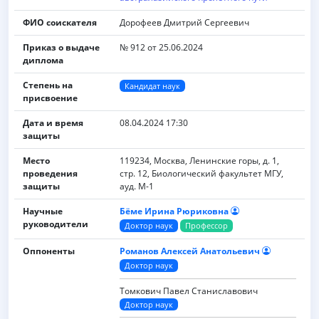
ФИО соискателя
Дорофеев Дмитрий Сергеевич
Приказ о выдаче
№ 912 от 25.06.2024
диплома
Степень на
Кандидат наук
присвоение
Дата и время
08.04.2024 17:30
защиты
Место
119234, Москва, Ленинские горы, д. 1,
проведения
стр. 12, Биологический факультет МГУ,
защиты
ауд. M-1
Научные
Бёме Ирина Рюриковна
руководители
Доктор наук
Профессор
Оппоненты
Романов Алексей Анатольевич
Доктор наук
Томкович Павел Станиславович
Доктор наук