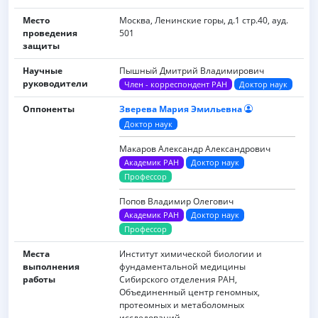
Место
Москва, Ленинские горы, д.1 стр.40, ауд.
проведения
501
защиты
Научные
Пышный Дмитрий Владимирович
руководители
Член - корреспондент РАН
Доктор наук
Оппоненты
Зверева Мария Эмильевна
Доктор наук
Макаров Александр Александрович
Академик РАН
Доктор наук
Профессор
Попов Владимир Олегович
Академик РАН
Доктор наук
Профессор
Места
Институт химической биологии и
выполнения
фундаментальной медицины
работы
Сибирского отделения РАН,
Объединенный центр геномных,
протеомных и метаболомных
исследований